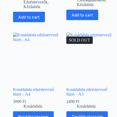
Edzéstervezők
,
Kézilabda
Kézilabda
Add to cart
Add to cart
SOLD OUT
Kosárlabda edzéstervező
Kosárlabda edzéstervező
füzet – A4
füzet – A5
3990
Ft
2490
Ft
Kosárlabda
Kosárlabda
Kosárba teszem
Tovább olvasom