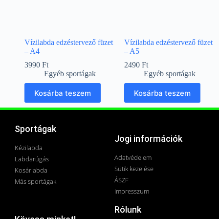
Vízilabda edzéstervező füzet
Vízilabda edzéstervező füzet
– A4
– A5
3990
Ft
2490
Ft
Egyéb sportágak
Egyéb sportágak
Kosárba teszem
Kosárba teszem
Sportágak
Jogi információk
Kézilabda
Adatvédelem
Labdarúgás
Sütik kezelése
Kosárlabda
ÁSZF
Más sportágak
Impresszum
Rólunk