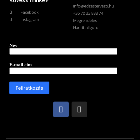
Kövess minket!
info@edzestervezo.hu
Facebook
+36 70 33 888 74
Instagram
Megrendelés
Handballguru
Név
E-mail cím