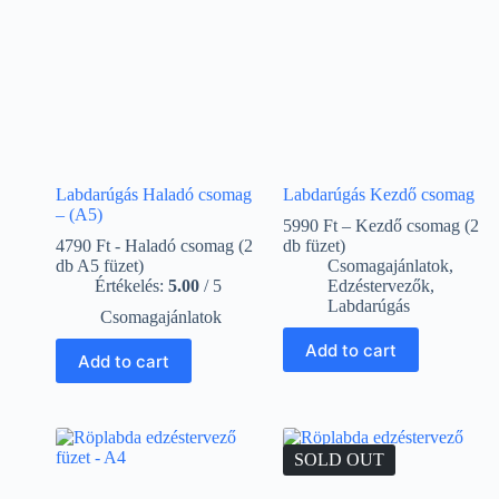
Labdarúgás Haladó csomag
Labdarúgás Kezdő csomag
– (A5)
5990 Ft – Kezdő csomag (2
4790 Ft - Haladó csomag (2
db füzet)
db A5 füzet)
Csomagajánlatok
,
Értékelés:
5.00
/ 5
Edzéstervezők
,
Labdarúgás
Csomagajánlatok
Add to cart
Add to cart
SOLD OUT