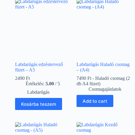
Labdarúgás edzéstervező
Labdarúgás Haladó csomag
füzet – A5
– (A4)
2490
Ft
7490 Ft - Haladó csomag (2
Értékelés:
5.00
/ 5
db A4 füzet)
Csomagajánlatok
Labdarúgás
Add to cart
Kosárba teszem